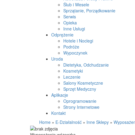
Ślub i Wesele
Sprzątanie, Porządkowanie
Serwis
Opieka
Inne Usługi
Odprężenie
Hotele i Noclegi
Podróże
Wypoczynek
Uroda
Dietetyka, Odchudzanie
Kosmetyki
Leczenie
Salony Kosmetyczne
Sprzęt Medyczny
Aplikacje
Oprogramowanie
Strony Internetowe
Kontakt
Home
»
E-Działalność
»
Inne Sklepy
»
Wyposażen
Wyposażenie wózeczka