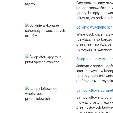
Gdy poszukujemy rozwią
ponadczasowością to 
tapety. Kolejnym powo
także to, że będzie to 
Solidnie wykonane s
Wiele osób chce na sw
rozwiązania są bardzo 
przestrzeni na działc
nowoczesne szeregowce
Sklep oferujący m.in p
Jednym z bardziej doś
internetowych, w któr
np. przyrządy celowni
profesjonalizm i wysok
Lampy loftowe do wnęt
Lampy loftowe to po p
mówiąc prostym języki
przemysłowych budynkó
magazyny, spichrze i 